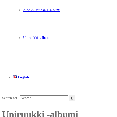
Aino & Miihkali -albumi
Uniruukki -albumi
English
Search for:
Uniruukki -albumi