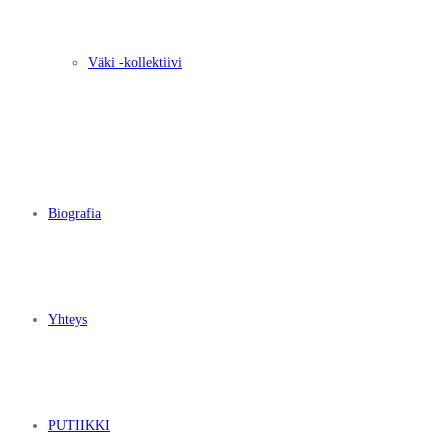
Väki -kollektiivi
Biografia
Yhteys
PUTIIKKI