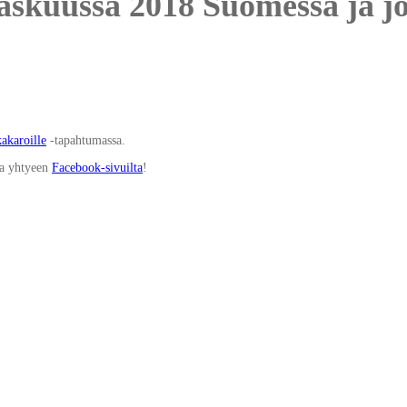
askuussa 2018 Suomessa ja jo
akaroille
-tapahtumassa.
ata yhtyeen
Facebook-sivuilta
!