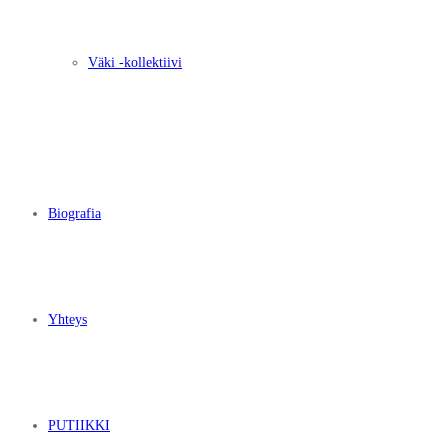
Väki -kollektiivi
Biografia
Yhteys
PUTIIKKI