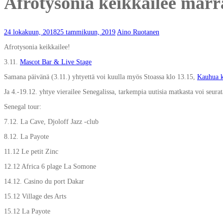
Afrotysonia keikkailee marr
24 lokakuun, 2018
25 tammikuun, 2019
Aino Ruotanen
Afrotysonia keikkailee!
3.11.
Mascot Bar & Live Stage
Samana päivänä (3.11.) yhtyettä voi kuulla myös Stoassa klo 13.15,
Kauhua k
Ja 4.-19.12. yhtye vierailee Senegalissa, tarkempia uutisia matkasta voi seur
Senegal tour:
7.12. La Cave, Djoloff Jazz -club
8.12. La Payote
11.12 Le petit Zinc
12.12 Africa 6 plage La Somone
14.12. Casino du port Dakar
15.12 Village des Arts
15.12 La Payote