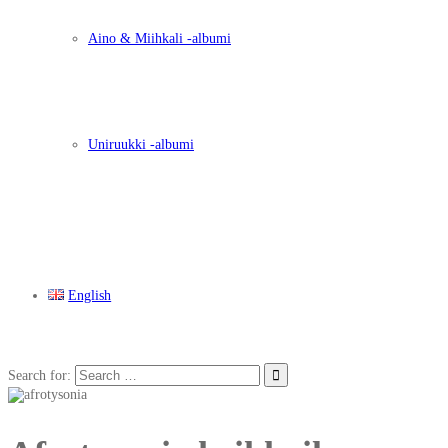
Aino & Miihkali -albumi
Uniruukki -albumi
English
Search for: