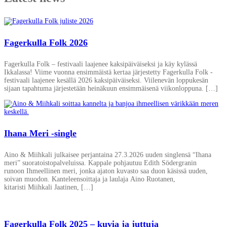
Fagerkulla Folk 2026
Fagerkulla Folk – festivaali laajenee kaksipäiväiseksi ja käy kylässä
Ikkalassa! Viime vuonna ensimmäistä kertaa järjestetty Fagerkulla Folk -
festivaali laajenee kesällä 2026 kaksipäiväiseksi. Viilenevän loppukesän
sijaan tapahtuma järjestetään heinäkuun ensimmäisenä viikonloppuna. […]
Ihana Meri -single
Aino & Miihkali julkaisee perjantaina 27.3.2026 uuden singlensä “Ihana
meri” suoratoistopalveluissa. Kappale pohjautuu Edith Södergranin
runoon Ihmeellinen meri, jonka ajaton kuvasto saa duon käsissä uuden,
soivan muodon. Kanteleensoittaja ja laulaja Aino Ruotanen,
kitaristi Miihkali Jaatinen, […]
Fagerkulla Folk 2025 – kuvia ja juttuja