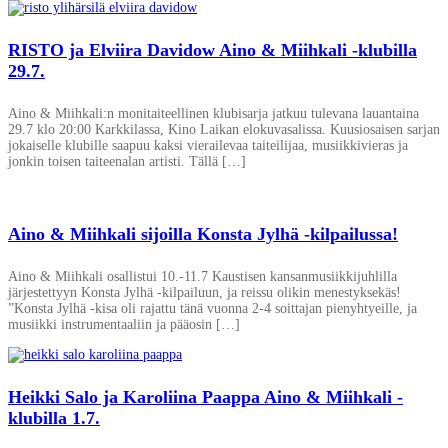
RISTO ja Elviira Davidow Aino & Miihkali -klubilla
29.7.
Aino & Miihkali:n monitaiteellinen klubisarja jatkuu tulevana lauantaina
29.7 klo 20:00 Karkkilassa, Kino Laikan elokuvasalissa. Kuusiosaisen sarjan
jokaiselle klubille saapuu kaksi vierailevaa taiteilijaa, musiikkivieras ja
jonkin toisen taiteenalan artisti. Tällä […]
Aino & Miihkali sijoilla Konsta Jylhä -kilpailussa!
Aino & Miihkali osallistui 10.-11.7 Kaustisen kansanmusiikkijuhlilla
järjestettyyn Konsta Jylhä -kilpailuun, ja reissu olikin menestyksekäs!
”Konsta Jylhä -kisa oli rajattu tänä vuonna 2-4 soittajan pienyhtyeille, ja
musiikki instrumentaaliin ja pääosin […]
Heikki Salo ja Karoliina Paappa Aino & Miihkali -
klubilla 1.7.