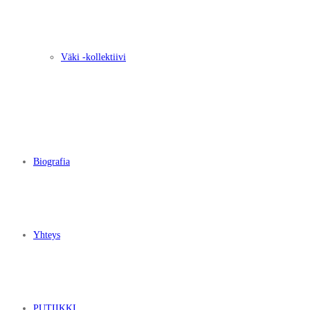
Väki -kollektiivi
Biografia
Yhteys
PUTIIKKI