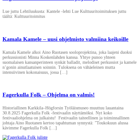
Lue juttu Lehtiluukusta: Kantele -lehti Lue Kulttuuritoimituksen juttu
täältä: Kulttuuritoimitus
Kamala Kamele – uusi ohjelmisto valmiina keikoille
Kamala Kamele alkoi Aino Ruotasen sooloprojektina, joka laajeni duoksi
perkussionisti Minna Koskenlahden kanssa. Yhtye punoo yhteen
suomalaisen kansanperinteen synkät balladit, melodiset perkussiot ja kamele
n’gonin ainutlaatuisen soinnin. Tuloksena on vähäeleinen mutta
intensiivinen kokonaisuus, jossa […]
Fagerkulla Folk – Ohjelma on valmis!
Historiallinen Karkkila–Högforsin Työläismuseo muuttuu lauantaina
30.8.2025 Fagerkulla Folk -festivaalin näyttämöksi. Nyt koko
festivaaliohjelma on julkaistu! Festivaalin taiteellinen ja toiminnallinen
johtaja Aino Ruotanen kertoo tapahtuman synnystä: ”Toukokuun alussa
kävimme Fagerkulla Folk […]