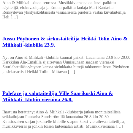
Aino & Miihkali -duon seurassa. Musiikkivieraana on Jussi-palkittu
näyttelijä, elokuvaohjaaja ja Emma-palkittu laulaja Mari Rantasila.
Rönsyilevän yksityiskohtaisesta visuaalisesta puolesta vastaa kuvataiteilija
Heli […]
Jussu Pöyhönen & sirkustaiteilija Heikki Tolin Aino &
Miihkali -klubilla 23.9.
Nyt on Aino & Miihkali -klubilla kuumat paikat! Lauantaina 23.9 klo 20:00
Karkkilan Ala-Emalilla sijaitsevaan Uunisaunaan saadaan vieraaksi
Suurlähettiläät-yhtyeen kanssa sielukkaita hittejä tahkonnut Jussu Pöyhönen
ja sirkusartisti Heikki Tolin. Mittavan […]
Paleface ja valotaiteilija Ville Saarikoski Aino &
Miihkali -klubin vieraina 26.8.
Ihastusta herättänyt Aino & Miihkali -klubisarja jatkaa monitaiteellisia
seikkailujaan Puutarha Sundströmillä lauantaina 26.8 klo 20:30.
Kuusiosaisen sarjan jokaiselle klubille saapuu kaksi vierailevaa taiteilijaa,
musiikkivieras ja jonkin toisen taiteenalan artisti. Musiikkivieraana […]