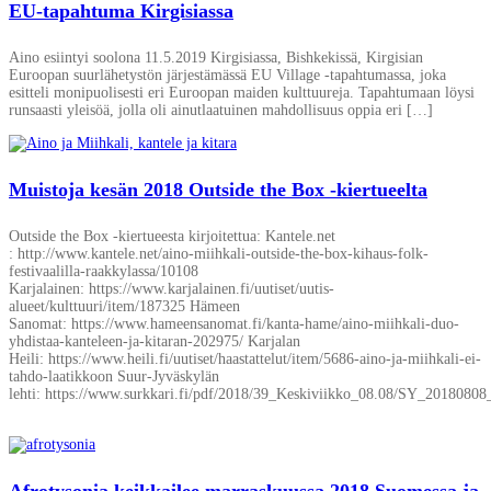
EU-tapahtuma Kirgisiassa
Aino esiintyi soolona 11.5.2019 Kirgisiassa, Bishkekissä, Kirgisian
Euroopan suurlähetystön järjestämässä EU Village -tapahtumassa, joka
esitteli monipuolisesti eri Euroopan maiden kulttuureja. Tapahtumaan löysi
runsaasti yleisöä, jolla oli ainutlaatuinen mahdollisuus oppia eri […]
Muistoja kesän 2018 Outside the Box -kiertueelta
Outside the Box -kiertueesta kirjoitettua: Kantele.net
: http://www.kantele.net/aino-miihkali-outside-the-box-kihaus-folk-
festivaalilla-raakkylassa/10108
Karjalainen: https://www.karjalainen.fi/uutiset/uutis-
alueet/kulttuuri/item/187325 Hämeen
Sanomat: https://www.hameensanomat.fi/kanta-hame/aino-miihkali-duo-
yhdistaa-kanteleen-ja-kitaran-202975/ Karjalan
Heili: https://www.heili.fi/uutiset/haastattelut/item/5686-aino-ja-miihkali-ei-
tahdo-laatikkoon Suur-Jyväskylän
lehti: https://www.surkkari.fi/pdf/2018/39_Keskiviikko_08.08/SY_20180808
Afrotysonia keikkailee marraskuussa 2018 Suomessa ja