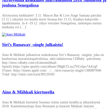
jouluna Senegalissa
Afrotysonia keikkailee! 3.11. Mascot Bar & Live Stage Samana päivänä
(3.11.) yhtyettä voi kuulla myös Stoassa klo 13.15, Kauhua kakaroille -
tapahtumassa. Ja 4.-19.12. yhtye vierailee Senegalissa, tarkempia uutisia
matkasta voi […]
Siri’s Runaway -single julkaistu!
Aino & Miihkali julkaisivat toukokuussa Siri’s Runaway -singlen, joka on
kuultavissa suoratoistopalveluissa, sekä ladattavissa CDBaby -palvelusta:
http://store.cdbaby.com/cd/ainomiihkali
Spotify:https://open.spotify.com/album/3MgKTLuy2YlCelpo7A41qF
iTunes: https://itunes.apple.com/…/…/siris-runaway-single/1386897846
Tidal: http://tidal.com/track/89120585
Aino & Miihkali kiertueella
Aino & Miihkali kiertävät Suomea ristiin rastiin kesällä ja alkusyksystä
2018. Kanteleensoittaja Aino Ruotasen ja kitaristi Miihkali Jaatisen