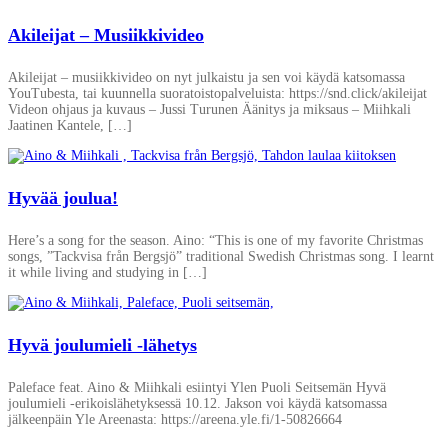
Akileijat – Musiikkivideo
Akileijat – musiikkivideo on nyt julkaistu ja sen voi käydä katsomassa
YouTubesta, tai kuunnella suoratoistopalveluista: https://snd.click/akileijat
Videon ohjaus ja kuvaus – Jussi Turunen Äänitys ja miksaus – Miihkali
Jaatinen Kantele, […]
Hyvää joulua!
Here’s a song for the season. Aino: “This is one of my favorite Christmas
songs, ”Tackvisa från Bergsjö” traditional Swedish Christmas song. I learnt
it while living and studying in […]
Hyvä joulumieli -lähetys
Paleface feat. Aino & Miihkali esiintyi Ylen Puoli Seitsemän Hyvä
joulumieli -erikoislähetyksessä 10.12. Jakson voi käydä katsomassa
jälkeenpäin Yle Areenasta: https://areena.yle.fi/1-50826664