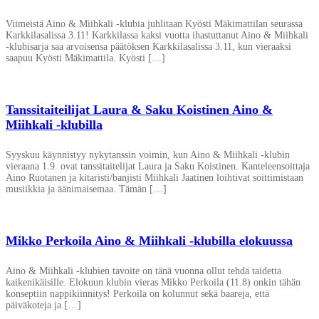
Viimeistä Aino & Miihkali -klubia juhlitaan Kyösti Mäkimattilan seurassa
Karkkilasalissa 3.11! Karkkilassa kaksi vuotta ihastuttanut Aino & Miihkali
-klubisarja saa arvoisensa päätöksen Karkkilasalissa 3.11, kun vieraaksi
saapuu Kyösti Mäkimattila. Kyösti […]
Tanssitaiteilijat Laura & Saku Koistinen Aino &
Miihkali -klubilla
Syyskuu käynnistyy nykytanssin voimin, kun Aino & Miihkali -klubin
vieraana 1.9. ovat tanssitaitelijat Laura ja Saku Koistinen. Kanteleensoittaja
Aino Ruotanen ja kitaristi/banjisti Miihkali Jaatinen loihtivat soittimistaan
musiikkia ja äänimaisemaa. Tämän […]
Mikko Perkoila Aino & Miihkali -klubilla elokuussa
Aino & Miihkali -klubien tavoite on tänä vuonna ollut tehdä taidetta
kaikenikäisille. Elokuun klubin vieras Mikko Perkoila (11.8) onkin tähän
konseptiin nappikiinnitys! Perkoila on kolunnut sekä baareja, että
päiväkoteja ja […]