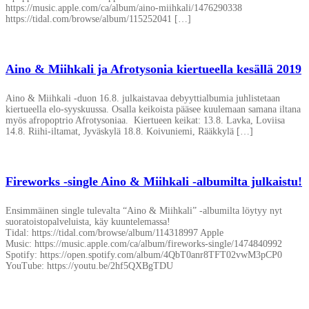
https://music.apple.com/ca/album/aino-miihkali/1476290338
https://tidal.com/browse/album/115252041 […]
Aino & Miihkali ja Afrotysonia kiertueella kesällä 2019
Aino & Miihkali -duon 16.8. julkaistavaa debyyttialbumia juhlistetaan
kiertueella elo-syyskuussa. Osalla keikoista pääsee kuulemaan samana iltana
myös afropoptrio Afrotysoniaa. Kiertueen keikat: 13.8. Lavka, Loviisa
14.8. Riihi-iltamat, Jyväskylä 18.8. Koivuniemi, Rääkkylä […]
Fireworks -single Aino & Miihkali -albumilta julkaistu!
Ensimmäinen single tulevalta “Aino & Miihkali” -albumilta löytyy nyt
suoratoistopalveluista, käy kuuntelemassa!
Tidal: https://tidal.com/browse/album/114318997 Apple
Music: https://music.apple.com/ca/album/fireworks-single/1474840992
Spotify: https://open.spotify.com/album/4QbT0anr8TFT02vwM3pCP0
YouTube: https://youtu.be/2hf5QXBgTDU