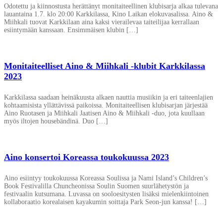
Odotettu ja kiinnostusta herättänyt monitaiteellinen klubisarja alkaa tulevana
lauantaina 1.7. klo 20:00 Karkkilassa, Kino Laikan elokuvasalissa. Aino &
Miihkali tuovat Karkkilaan aina kaksi vierailevaa taiteilijaa kerrallaan
esiintymään kanssaan. Ensimmäisen klubin […]
Monitaiteelliset Aino & Miihkali -klubit Karkkilassa
2023
Karkkilassa saadaan heinäkuusta alkaen nauttia musiikin ja eri taiteenlajien
kohtaamisista yllättävissä paikoissa. Monitaiteellisen klubisarjan järjestää
Aino Ruotasen ja Miihkali Jaatisen Aino & Miihkali -duo, jota kuullaan
myös iltojen housebändinä. Duo […]
Aino konsertoi Koreassa toukokuussa 2023
Aino esiintyy toukokuussa Koreassa Soulissa ja Nami Island’s Children’s
Book Festivalilla Chuncheonissa Soulin Suomen suurlähetystön ja
festivaalin kutsumana. Luvassa on sooloesitysten lisäksi mielenkiintoinen
kollaboraatio korealaisen kayakumin soittaja Park Seon-jun kanssa! […]