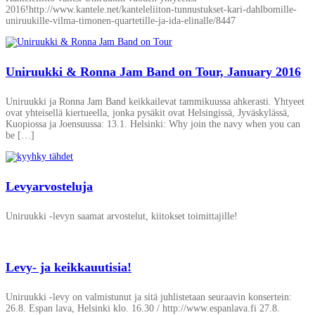
2016!http://www.kantele.net/kanteleliiton-tunnustukset-kari-dahlbomille-
uniruukille-vilma-timonen-quartetille-ja-ida-elinalle/8447
Uniruukki & Ronna Jam Band on Tour, January 2016
Uniruukki ja Ronna Jam Band keikkailevat tammikuussa ahkerasti. Yhtyeet
ovat yhteisellä kiertueella, jonka pysäkit ovat Helsingissä, Jyväskylässä,
Kuopiossa ja Joensuussa: 13.1. Helsinki: Why join the navy when you can
be […]
Levyarvosteluja
Uniruukki -levyn saamat arvostelut, kiitokset toimittajille!
Levy- ja keikkauutisia!
Uniruukki -levy on valmistunut ja sitä juhlistetaan seuraavin konsertein:
26.8. Espan lava, Helsinki klo. 16.30 / http://www.espanlava.fi 27.8.