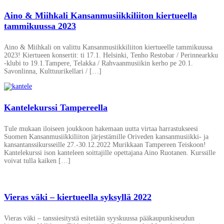
Aino & Miihkali Kansanmusiikkiliiton kiertueella
tammikuussa 2023
Aino & Miihkali on valittu Kansanmusiikkiliiton kiertueelle tammikuussa
2023! Kiertueen konsertit: ti 17.1. Helsinki, Tenho Restobar / Perinnearkku
-klubi to 19.1.Tampere, Telakka / Rahvaanmusiikin kerho pe 20.1.
Savonlinna, Kulttuurikellari / […]
Kantelekurssi Tampereella
Tule mukaan iloiseen joukkoon hakemaan uutta virtaa harrastukseesi
Suomen Kansanmusiikkiliiton järjestämille Oriveden kansanmusiikki- ja
kansantanssikursseille 27.-30.12.2022 Murikkaan Tampereen Teiskoon!
Kantelekurssi ison kanteleen soittajille opettajana Aino Ruotanen. Kurssille
voivat tulla kaiken […]
Vieras väki – kiertueella syksyllä 2022
Vieras väki – tanssiesitystä esitetään syyskuussa pääkaupunkiseudun