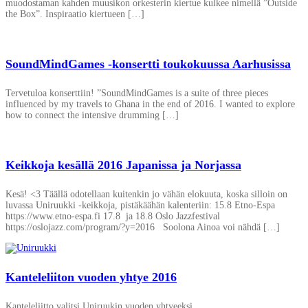
muodostaman kahden muusikon orkesterin kiertue kulkee nimellä ”Outside
the Box”. Inspiraatio kiertueen […]
SoundMindGames -konsertti toukokuussa Aarhusissa
Tervetuloa konserttiin! ”SoundMindGames is a suite of three pieces
influenced by my travels to Ghana in the end of 2016. I wanted to explore
how to connect the intensive drumming […]
Keikkoja kesällä 2016 Japanissa ja Norjassa
Kesä! <3 Täällä odotellaan kuitenkin jo vähän elokuuta, koska silloin on
luvassa Uniruukki -keikkoja, pistäkäähän kalenteriin: 15.8 Etno-Espa
https://www.etno-espa.fi 17.8 ja 18.8 Oslo Jazzfestival
https://oslojazz.com/program/?y=2016 Soolona Ainoa voi nähdä […]
Kanteleliiton vuoden yhtye 2016
Kanteleliitto valitsi Uniruukin vuoden yhtyeeksi