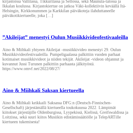
kirjastoissa Vallilassa, Tikkurilassa ja Sellossa, sekä Maunula-talossa ja
Ikkalan koulussa. Kirjastokiertue on jatkoa Väki-kollektiivin keväällä Itä-
Helsingin, Kirkkonummen ja Karkkilan päiväkoteja ilahduttaneelle
päiväkotikiertueelle, joka […]
”Akileijat” menestyi Oulun Musiikkivideofestivaaleilla
Aino & Miihkali yhtyeen Akileijat -musiikkivideo menestyi 29. Oulun
Musiikkivideofestivaaleilla. Pumpeligaalassa palkittiin vuoden parhaat
kotimaiset musiikkivideot ja niiden tekijät. Akileijat -videon ohjannut ja
kuvannut Jussi Turunen palkittiin parhaasta jälkityöstä.
https://www.omvf.net/2022/08/27/
Aino & Miihkali Saksan kiertueella
Aino & Miihkali keikkaili Saksassa DFG:n (Deutsch-Finnischen-
Gesellschaft) järjestämällä kiertueella toukokuussa 2022. Lämpimät
kiitokset järjestäjille Oldenburgissa, Lyypekissä, Kielissä, Greifswaldissa ja
Loitzissa, sekä suuri kiitos Musiikin edistämissäätiölle ja TelepARTille
kiertueen tukemisesta!