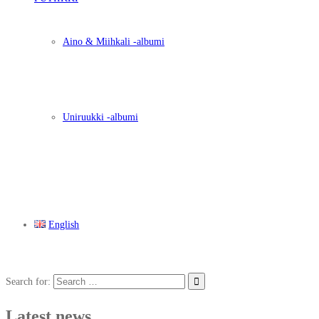
Aino & Miihkali -albumi
Uniruukki -albumi
English
Search for:
Latest news