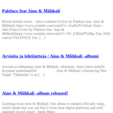
Paleface feat Aino & Miihkali
Klovni heittää veivin – Juice Leskinen (Cover by Paleface feat. Aino &
Miihkali) https://www.youtube.com/watch?v=-frm0cdV-6sSam Stone –
John Prine (Cover by Paleface feat. Aino &
Miihkali)https://www.youtube.com/watch?v=XU_EJ6XnPToMay Day 2020
concert PALEFACE feat. […]
Arvioita ja lehtijuttuja / Aino & Miihkali -albumi
Arvioita ja lehtijuttuja Aino & Miihkali -albumista. Suuri kiitos kaikille
levymme noteeranneille! Aino & Miihkali’s Entrancing New
Single “Tähtitarha” is an […]
Aino & Miihkali -album released!
Greetings from Aino & Miihkali: Our album is released officially today,
which means that you can find it from most digital platforms and well-
equipped record stores! Apple Music: