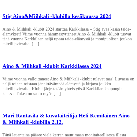
Stig Aino&Miihkali -klubilla kesäkuussa 2024
Aino & Miihkali -klubit 2024 starttaa Karkkilassa – Stig avaa kesän taide-
elämykset! Viime vuonna hämmästyttäneet Aino & Miihkali -klubit tuovat
tänä vuonna Karkkilaan neljä upeaa taide-elämystä ja monipuolisen joukon
taiteilijavieraita. […]
Aino & Miihkali -klubit Karkkilassa 2024
Viime vuonna valloittaneet Aino & Miihkali -klubit tulevat taas! Luvassa on
neljä toinen toistaan jännittävämpää elämystä ja kirjava joukko
taiteilijavieraita. Klubit järjestetään yhteistyössä Karkkilan kaupungin
kanssa. Tukea on saatu myös […]
Mari Rantasila & kuvataiteilija Heli Kemiläinen Aino
& Miihkali -klubilla 2.12.
Tänä lauantaina pääsee vielä kerran nauttimaan monitaiteellisesta illasta