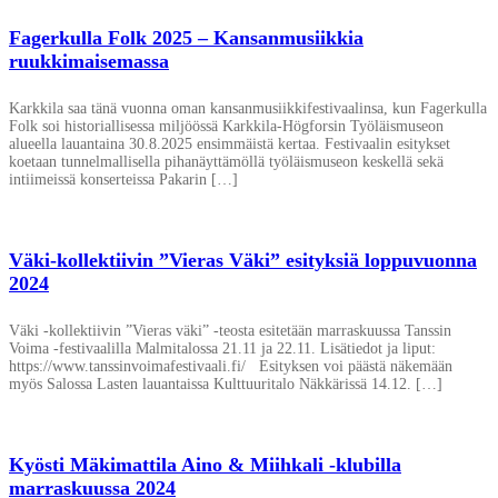
Fagerkulla Folk 2025 – Kansanmusiikkia
ruukkimaisemassa
Karkkila saa tänä vuonna oman kansanmusiikkifestivaalinsa, kun Fagerkulla
Folk soi historiallisessa miljöössä Karkkila-Högforsin Työläismuseon
alueella lauantaina 30.8.2025 ensimmäistä kertaa. Festivaalin esitykset
koetaan tunnelmallisella pihanäyttämöllä työläismuseon keskellä sekä
intiimeissä konserteissa Pakarin […]
Väki-kollektiivin ”Vieras Väki” esityksiä loppuvuonna
2024
Väki -kollektiivin ”Vieras väki” -teosta esitetään marraskuussa Tanssin
Voima -festivaalilla Malmitalossa 21.11 ja 22.11. Lisätiedot ja liput:
https://www.tanssinvoimafestivaali.fi/ Esityksen voi päästä näkemään
myös Salossa Lasten lauantaissa Kulttuuritalo Näkkärissä 14.12. […]
Kyösti Mäkimattila Aino & Miihkali -klubilla
marraskuussa 2024