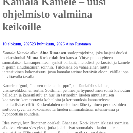
Kamala Kamele – uusi
ohjelmisto valmiina
keikoille
10 elokuun, 2025
23 huhtikuun, 2026
Aino Ruotanen
Kamala Kamele
alkoi
Aino Ruotasen
sooloprojektina, joka laajeni duoksi
perkussionisti
Minna Koskenlahden
kanssa. Yhtye punoo yhteen
suomalaisen kansanperinteen synkät balladit, melodiset perkussiot ja kamele
n’gonin ainutlaatuisen soinnin. Tuloksena on vähäeleinen mutta
intensiivinen kokonaisuus, jossa kamalat tarinat heräävät eloon, välillä jopa
huvittavalla tavalla.
Kamele n’goni, ”nuoren miehen harppu”, on länsiafrikkalainen,
viisisävelikköinen soitin. Soittimen pehmeä ja hypnoottinen sointi kietoutuu
balladien ja kansanlaulujen hurjiin tarinoihin luoden ainutlaatuisen
kontrastin: kammottavia kohtaloita ja kertomuksia kannattelevat
meditatiiviset riffit. Koskenlahden melodinen lähestyminen perkussioiden
soittoon syventää kokonaisuutta luoden minimalistisia, intensiivisiä ja
hypnoottisia soundeja.
Idea syntyi, kun Ruotanen opiskeli Ghanassa. Koti-ikävän iskiessä sormissa
alkoivat virrata säestykset, jotka johdattivat suomalaiset laulut uuteen
kontekstiin. Näin syntyi Kamala Kamele – matka suomalaisen