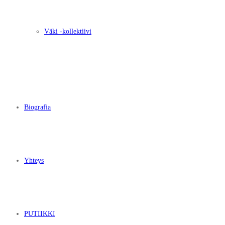
Väki -kollektiivi
Biografia
Yhteys
PUTIIKKI