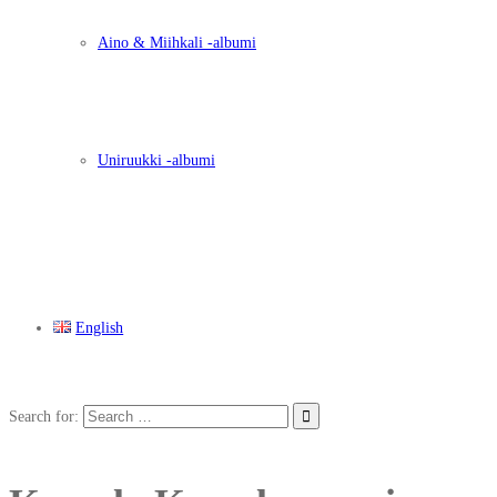
Aino & Miihkali -albumi
Uniruukki -albumi
English
Search for: