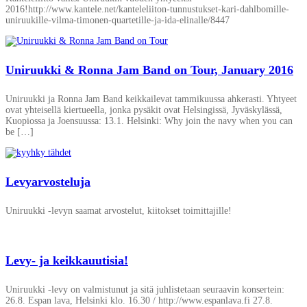
2016!http://www.kantele.net/kanteleliiton-tunnustukset-kari-dahlbomille-
uniruukille-vilma-timonen-quartetille-ja-ida-elinalle/8447
Uniruukki & Ronna Jam Band on Tour, January 2016
Uniruukki ja Ronna Jam Band keikkailevat tammikuussa ahkerasti. Yhtyeet
ovat yhteisellä kiertueella, jonka pysäkit ovat Helsingissä, Jyväskylässä,
Kuopiossa ja Joensuussa: 13.1. Helsinki: Why join the navy when you can
be […]
Levyarvosteluja
Uniruukki -levyn saamat arvostelut, kiitokset toimittajille!
Levy- ja keikkauutisia!
Uniruukki -levy on valmistunut ja sitä juhlistetaan seuraavin konsertein:
26.8. Espan lava, Helsinki klo. 16.30 / http://www.espanlava.fi 27.8.