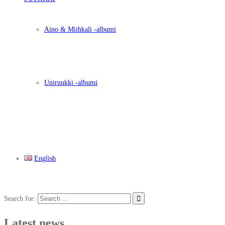
Aino & Miihkali -albumi
Uniruukki -albumi
English
Search for:
Latest news