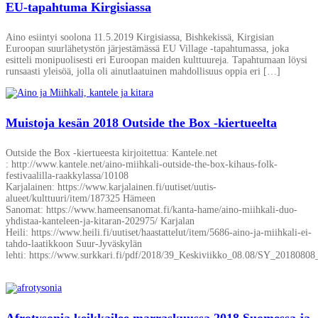
EU-tapahtuma Kirgisiassa
Aino esiintyi soolona 11.5.2019 Kirgisiassa, Bishkekissä, Kirgisian
Euroopan suurlähetystön järjestämässä EU Village -tapahtumassa, joka
esitteli monipuolisesti eri Euroopan maiden kulttuureja. Tapahtumaan löysi
runsaasti yleisöä, jolla oli ainutlaatuinen mahdollisuus oppia eri […]
Muistoja kesän 2018 Outside the Box -kiertueelta
Outside the Box -kiertueesta kirjoitettua: Kantele.net
: http://www.kantele.net/aino-miihkali-outside-the-box-kihaus-folk-
festivaalilla-raakkylassa/10108
Karjalainen: https://www.karjalainen.fi/uutiset/uutis-
alueet/kulttuuri/item/187325 Hämeen
Sanomat: https://www.hameensanomat.fi/kanta-hame/aino-miihkali-duo-
yhdistaa-kanteleen-ja-kitaran-202975/ Karjalan
Heili: https://www.heili.fi/uutiset/haastattelut/item/5686-aino-ja-miihkali-ei-
tahdo-laatikkoon Suur-Jyväskylän
lehti: https://www.surkkari.fi/pdf/2018/39_Keskiviikko_08.08/SY_20180808
Afrotysonia keikkailee marraskuussa 2018 Suomessa ja