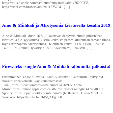
https://music.apple.com/ca/album/aino-miihkali/1476290338
https://tidal.com/browse/album/115252041 […]
Aino & Miihkali ja Afrotysonia kiertueella kesällä 2019
Aino & Miihkali -duon 16.8. julkaistavaa debyyttialbumia juhlistetaan
kiertueella elo-syyskuussa. Osalla keikoista pääsee kuulemaan samana iltana
myös afropoptrio Afrotysoniaa. Kiertueen keikat: 13.8. Lavka, Loviisa
14.8. Riihi-iltamat, Jyväskylä 18.8. Koivuniemi, Rääkkylä […]
Fireworks -single Aino & Miihkali -albumilta julkaistu!
Ensimmäinen single tulevalta “Aino & Miihkali” -albumilta löytyy nyt
suoratoistopalveluista, käy kuuntelemassa!
Tidal: https://tidal.com/browse/album/114318997 Apple
Music: https://music.apple.com/ca/album/fireworks-single/1474840992
Spotify: https://open.spotify.com/album/4QbT0anr8TFT02vwM3pCP0
YouTube: https://youtu.be/2hf5QXBgTDU