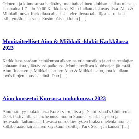
Odotettu ja kiinnostusta herättänyt monitaiteellinen klubisarja alkaa tulevana
lauantaina 1.7. klo 20:00 Karkkilassa, Kino Laikan elokuvasalissa. Aino &
Miihkali tuovat Karkkilaan aina kaksi vierailevaa taiteilijaa kerrallaan
esiintymään kanssaan. Ensimmäisen klubin […]
Monitaiteelliset Aino & Miihkali -klubit Karkkilassa
2023
Karkkilassa saadaan heinäkuusta alkaen nauttia musiikin ja eri taiteenlajien
kohtaamisista yllättävissä paikoissa. Monitaiteellisen klubisarjan järjestää
Aino Ruotasen ja Miihkali Jaatisen Aino & Miihkali -duo, jota kuullaan
myös iltojen housebändinä. Duo […]
Aino konsertoi Koreassa toukokuussa 2023
Aino esiintyy toukokuussa Koreassa Soulissa ja Nami Island’s Children’s
Book Festivalilla Chuncheonissa Soulin Suomen suurlähetystön ja
festivaalin kutsumana. Luvassa on sooloesitysten lisäksi mielenkiintoinen
kollaboraatio korealaisen kayakumin soittaja Park Seon-jun kanssa! […]