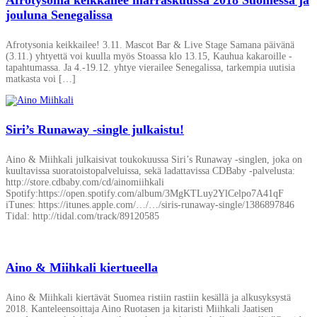
jouluna Senegalissa
Afrotysonia keikkailee! 3.11. Mascot Bar & Live Stage Samana päivänä
(3.11.) yhtyettä voi kuulla myös Stoassa klo 13.15, Kauhua kakaroille -
tapahtumassa. Ja 4.-19.12. yhtye vierailee Senegalissa, tarkempia uutisia
matkasta voi […]
Siri’s Runaway -single julkaistu!
Aino & Miihkali julkaisivat toukokuussa Siri’s Runaway -singlen, joka on
kuultavissa suoratoistopalveluissa, sekä ladattavissa CDBaby -palvelusta:
http://store.cdbaby.com/cd/ainomiihkali
Spotify:https://open.spotify.com/album/3MgKTLuy2YlCelpo7A41qF
iTunes: https://itunes.apple.com/…/…/siris-runaway-single/1386897846
Tidal: http://tidal.com/track/89120585
Aino & Miihkali kiertueella
Aino & Miihkali kiertävät Suomea ristiin rastiin kesällä ja alkusyksystä
2018. Kanteleensoittaja Aino Ruotasen ja kitaristi Miihkali Jaatisen