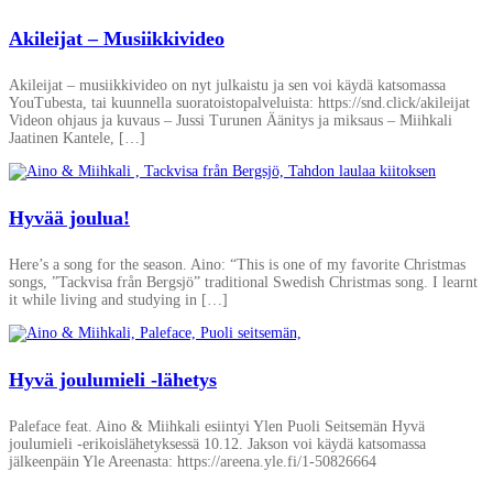
Akileijat – Musiikkivideo
Akileijat – musiikkivideo on nyt julkaistu ja sen voi käydä katsomassa
YouTubesta, tai kuunnella suoratoistopalveluista: https://snd.click/akileijat
Videon ohjaus ja kuvaus – Jussi Turunen Äänitys ja miksaus – Miihkali
Jaatinen Kantele, […]
Hyvää joulua!
Here’s a song for the season. Aino: “This is one of my favorite Christmas
songs, ”Tackvisa från Bergsjö” traditional Swedish Christmas song. I learnt
it while living and studying in […]
Hyvä joulumieli -lähetys
Paleface feat. Aino & Miihkali esiintyi Ylen Puoli Seitsemän Hyvä
joulumieli -erikoislähetyksessä 10.12. Jakson voi käydä katsomassa
jälkeenpäin Yle Areenasta: https://areena.yle.fi/1-50826664