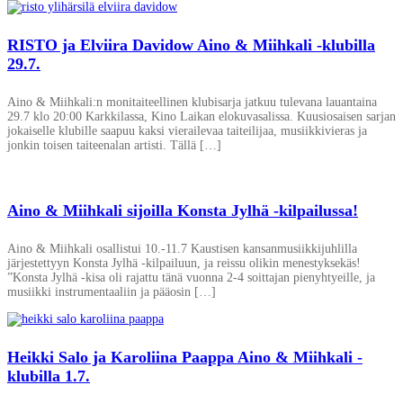
RISTO ja Elviira Davidow Aino & Miihkali -klubilla
29.7.
Aino & Miihkali:n monitaiteellinen klubisarja jatkuu tulevana lauantaina
29.7 klo 20:00 Karkkilassa, Kino Laikan elokuvasalissa. Kuusiosaisen sarjan
jokaiselle klubille saapuu kaksi vierailevaa taiteilijaa, musiikkivieras ja
jonkin toisen taiteenalan artisti. Tällä […]
Aino & Miihkali sijoilla Konsta Jylhä -kilpailussa!
Aino & Miihkali osallistui 10.-11.7 Kaustisen kansanmusiikkijuhlilla
järjestettyyn Konsta Jylhä -kilpailuun, ja reissu olikin menestyksekäs!
”Konsta Jylhä -kisa oli rajattu tänä vuonna 2-4 soittajan pienyhtyeille, ja
musiikki instrumentaaliin ja pääosin […]
Heikki Salo ja Karoliina Paappa Aino & Miihkali -
klubilla 1.7.