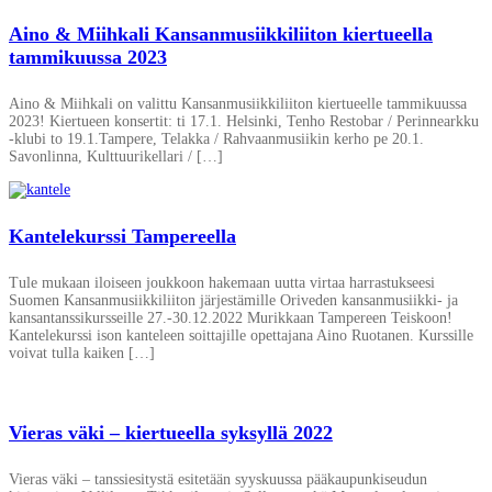
Aino & Miihkali Kansanmusiikkiliiton kiertueella
tammikuussa 2023
Aino & Miihkali on valittu Kansanmusiikkiliiton kiertueelle tammikuussa
2023! Kiertueen konsertit: ti 17.1. Helsinki, Tenho Restobar / Perinnearkku
-klubi to 19.1.Tampere, Telakka / Rahvaanmusiikin kerho pe 20.1.
Savonlinna, Kulttuurikellari / […]
Kantelekurssi Tampereella
Tule mukaan iloiseen joukkoon hakemaan uutta virtaa harrastukseesi
Suomen Kansanmusiikkiliiton järjestämille Oriveden kansanmusiikki- ja
kansantanssikursseille 27.-30.12.2022 Murikkaan Tampereen Teiskoon!
Kantelekurssi ison kanteleen soittajille opettajana Aino Ruotanen. Kurssille
voivat tulla kaiken […]
Vieras väki – kiertueella syksyllä 2022
Vieras väki – tanssiesitystä esitetään syyskuussa pääkaupunkiseudun