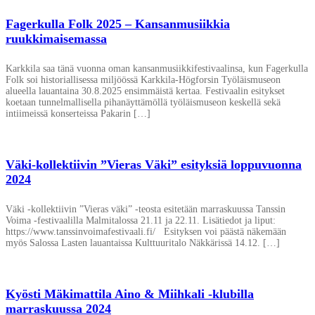
Fagerkulla Folk 2025 – Kansanmusiikkia
ruukkimaisemassa
Karkkila saa tänä vuonna oman kansanmusiikkifestivaalinsa, kun Fagerkulla
Folk soi historiallisessa miljöössä Karkkila-Högforsin Työläismuseon
alueella lauantaina 30.8.2025 ensimmäistä kertaa. Festivaalin esitykset
koetaan tunnelmallisella pihanäyttämöllä työläismuseon keskellä sekä
intiimeissä konserteissa Pakarin […]
Väki-kollektiivin ”Vieras Väki” esityksiä loppuvuonna
2024
Väki -kollektiivin ”Vieras väki” -teosta esitetään marraskuussa Tanssin
Voima -festivaalilla Malmitalossa 21.11 ja 22.11. Lisätiedot ja liput:
https://www.tanssinvoimafestivaali.fi/ Esityksen voi päästä näkemään
myös Salossa Lasten lauantaissa Kulttuuritalo Näkkärissä 14.12. […]
Kyösti Mäkimattila Aino & Miihkali -klubilla
marraskuussa 2024