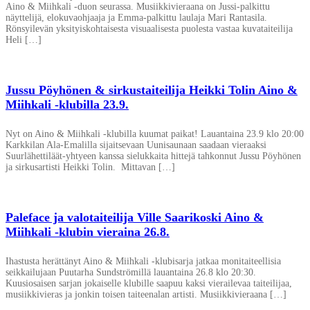
Aino & Miihkali -duon seurassa. Musiikkivieraana on Jussi-palkittu
näyttelijä, elokuvaohjaaja ja Emma-palkittu laulaja Mari Rantasila.
Rönsyilevän yksityiskohtaisesta visuaalisesta puolesta vastaa kuvataiteilija
Heli […]
Jussu Pöyhönen & sirkustaiteilija Heikki Tolin Aino &
Miihkali -klubilla 23.9.
Nyt on Aino & Miihkali -klubilla kuumat paikat! Lauantaina 23.9 klo 20:00
Karkkilan Ala-Emalilla sijaitsevaan Uunisaunaan saadaan vieraaksi
Suurlähettiläät-yhtyeen kanssa sielukkaita hittejä tahkonnut Jussu Pöyhönen
ja sirkusartisti Heikki Tolin. Mittavan […]
Paleface ja valotaiteilija Ville Saarikoski Aino &
Miihkali -klubin vieraina 26.8.
Ihastusta herättänyt Aino & Miihkali -klubisarja jatkaa monitaiteellisia
seikkailujaan Puutarha Sundströmillä lauantaina 26.8 klo 20:30.
Kuusiosaisen sarjan jokaiselle klubille saapuu kaksi vierailevaa taiteilijaa,
musiikkivieras ja jonkin toisen taiteenalan artisti. Musiikkivieraana […]