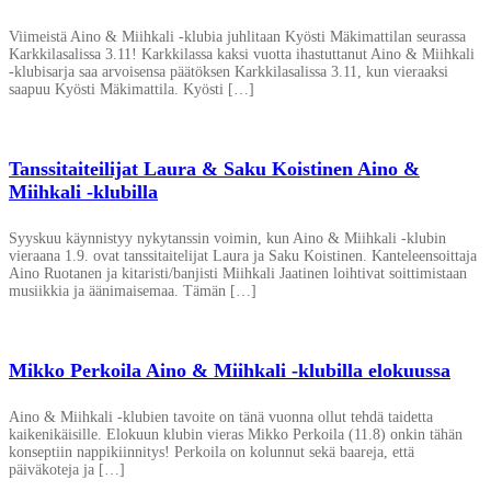
Viimeistä Aino & Miihkali -klubia juhlitaan Kyösti Mäkimattilan seurassa
Karkkilasalissa 3.11! Karkkilassa kaksi vuotta ihastuttanut Aino & Miihkali
-klubisarja saa arvoisensa päätöksen Karkkilasalissa 3.11, kun vieraaksi
saapuu Kyösti Mäkimattila. Kyösti […]
Tanssitaiteilijat Laura & Saku Koistinen Aino &
Miihkali -klubilla
Syyskuu käynnistyy nykytanssin voimin, kun Aino & Miihkali -klubin
vieraana 1.9. ovat tanssitaitelijat Laura ja Saku Koistinen. Kanteleensoittaja
Aino Ruotanen ja kitaristi/banjisti Miihkali Jaatinen loihtivat soittimistaan
musiikkia ja äänimaisemaa. Tämän […]
Mikko Perkoila Aino & Miihkali -klubilla elokuussa
Aino & Miihkali -klubien tavoite on tänä vuonna ollut tehdä taidetta
kaikenikäisille. Elokuun klubin vieras Mikko Perkoila (11.8) onkin tähän
konseptiin nappikiinnitys! Perkoila on kolunnut sekä baareja, että
päiväkoteja ja […]