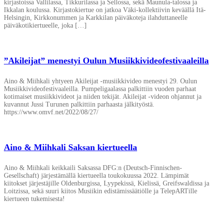
kirjastoissa Vallilassa, Tikkurilassa ja Sellossa, sekä Maunula-talossa ja
Ikkalan koulussa. Kirjastokiertue on jatkoa Väki-kollektiivin keväällä Itä-
Helsingin, Kirkkonummen ja Karkkilan päiväkoteja ilahduttaneelle
päiväkotikiertueelle, joka […]
”Akileijat” menestyi Oulun Musiikkivideofestivaaleilla
Aino & Miihkali yhtyeen Akileijat -musiikkivideo menestyi 29. Oulun
Musiikkivideofestivaaleilla. Pumpeligaalassa palkittiin vuoden parhaat
kotimaiset musiikkivideot ja niiden tekijät. Akileijat -videon ohjannut ja
kuvannut Jussi Turunen palkittiin parhaasta jälkityöstä.
https://www.omvf.net/2022/08/27/
Aino & Miihkali Saksan kiertueella
Aino & Miihkali keikkaili Saksassa DFG:n (Deutsch-Finnischen-
Gesellschaft) järjestämällä kiertueella toukokuussa 2022. Lämpimät
kiitokset järjestäjille Oldenburgissa, Lyypekissä, Kielissä, Greifswaldissa ja
Loitzissa, sekä suuri kiitos Musiikin edistämissäätiölle ja TelepARTille
kiertueen tukemisesta!