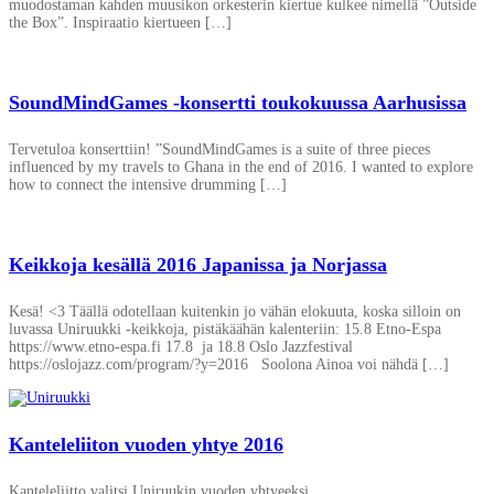
muodostaman kahden muusikon orkesterin kiertue kulkee nimellä ”Outside
the Box”. Inspiraatio kiertueen […]
SoundMindGames -konsertti toukokuussa Aarhusissa
Tervetuloa konserttiin! ”SoundMindGames is a suite of three pieces
influenced by my travels to Ghana in the end of 2016. I wanted to explore
how to connect the intensive drumming […]
Keikkoja kesällä 2016 Japanissa ja Norjassa
Kesä! <3 Täällä odotellaan kuitenkin jo vähän elokuuta, koska silloin on
luvassa Uniruukki -keikkoja, pistäkäähän kalenteriin: 15.8 Etno-Espa
https://www.etno-espa.fi 17.8 ja 18.8 Oslo Jazzfestival
https://oslojazz.com/program/?y=2016 Soolona Ainoa voi nähdä […]
Kanteleliiton vuoden yhtye 2016
Kanteleliitto valitsi Uniruukin vuoden yhtyeeksi