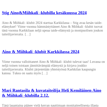
Stig Aino&Miihkali -klubilla kesäkuussa 2024
Aino & Miihkali -klubit 2024 starttaa Karkkilassa – Stig avaa kesän taide-
elämykset! Viime vuonna hämmästyttäneet Aino & Miihkali -klubit tuovat
tänä vuonna Karkkilaan neljä upeaa taide-elämystä ja monipuolisen joukon
taiteilijavieraita. […]
Aino & Miihkali -klubit Karkkilassa 2024
Viime vuonna valloittaneet Aino & Miihkali -klubit tulevat taas! Luvassa on
neljä toinen toistaan jännittävämpää elämystä ja kirjava joukko
taiteilijavieraita. Klubit järjestetään yhteistyössä Karkkilan kaupungin
kanssa. Tukea on saatu myös […]
Mari Rantasila & kuvataiteilija Heli Kemiläinen Aino
& Miihkali -klubilla 2.12.
Tänä lauantaina pääsee vielä kerran nauttimaan monitaiteellisesta illasta