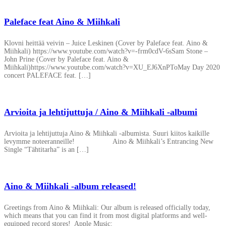
Paleface feat Aino & Miihkali
Klovni heittää veivin – Juice Leskinen (Cover by Paleface feat. Aino &
Miihkali) https://www.youtube.com/watch?v=-frm0cdV-6sSam Stone –
John Prine (Cover by Paleface feat. Aino &
Miihkali)https://www.youtube.com/watch?v=XU_EJ6XnPToMay Day 2020
concert PALEFACE feat. […]
Arvioita ja lehtijuttuja / Aino & Miihkali -albumi
Arvioita ja lehtijuttuja Aino & Miihkali -albumista. Suuri kiitos kaikille
levymme noteeranneille! Aino & Miihkali’s Entrancing New
Single “Tähtitarha” is an […]
Aino & Miihkali -album released!
Greetings from Aino & Miihkali: Our album is released officially today,
which means that you can find it from most digital platforms and well-
equipped record stores! Apple Music: