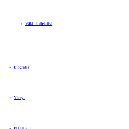
Väki -kollektiivi
Biografia
Yhteys
PUTIIKKI