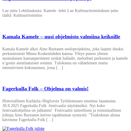
Lue juttu Lehtiluukusta: Kantele -lehti Lue Kulttuuritoimituksen juttu
täältä: Kulttuuritoimitus
Kamala Kamele – uusi ohjelmisto valmiina keikoille
Kamala Kamele alkoi Aino Ruotasen sooloprojektina, joka laajeni duoksi
perkussionisti Minna Koskenlahden kanssa. Yhtye punoo yhteen
suomalaisen kansanperinteen synkät balladit, melodiset perkussiot ja kamele
n’gonin ainutlaatuisen soinnin. Tuloksena on vähäeleinen mutta
intensiivinen kokonaisuus, jossa […]
Fagerkulla Folk – Ohjelma on valmis!
Historiallinen Karkkila–Högforsin Työläismuseo muuttuu lauantaina
30.8.2025 Fagerkulla Folk -festivaalin näyttämöksi. Nyt koko
festivaaliohjelma on julkaistu! Festivaalin taiteellinen ja toiminnallinen
johtaja Aino Ruotanen kertoo tapahtuman synnystä: ”Toukokuun alussa
kävimme Fagerkulla Folk […]