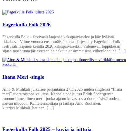
Fagerkulla Folk 2026
Fagerkulla Folk – festivaali laajenee kaksipäiväiseksi ja käy kylässä
Ikkalassa! Viime vuonna ensimmäistä kertaa järjestetty Fagerkulla Folk -
festivaali laajenee kesällä 2026 kaksipäiväiseksi. Viilenevän loppukesän
sijaan tapahtuma järjestetään heinäkuun ensimmäisenä viikonloppuna. […]
Ihana Meri -single
Aino & Miihkali julkaisee perjantaina 27.3.2026 uuden singlensä “Ihana
meri” suoratoistopalveluissa. Kappale pohjautuu Edith Södergranin
runoon Ihmeellinen meri, jonka ajaton kuvasto saa duon käsissä uuden,
soivan muodon. Kanteleensoittaja ja laulaja Aino Ruotanen,
kitaristi Miihkali Jaatinen, […]
Fagerkulla Folk 2025 – kuvia ja juttuja